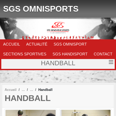
Panneau de gestion des cookies
SGS OMNISPORTS
ACCUEIL
ACTUALITÉ
SGS OMNISPORT
SECTIONS SPORTIVES
SGS HANDISPORT
CONTACT
HANDBALL
Accueil
Handball
HANDBALL