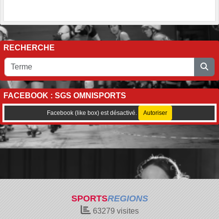
RECHERCHE
FACEBOOK : SGS OMNISPORTS
Facebook (like box) est désactivé.
Autoriser
SPORTS
REGIONS
63279
visites