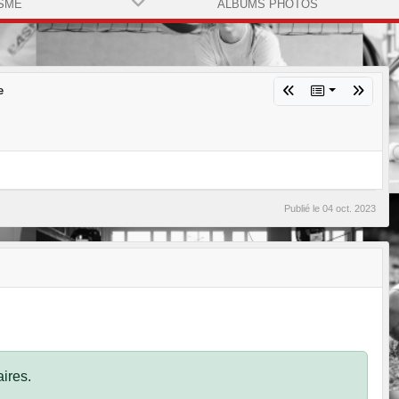
SME
ALBUMS PHOTOS
e
Publié le
04 oct. 2023
ires.