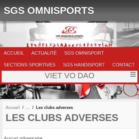
Panneau de gestion des cookies
SGS OMNISPORTS
ACCUEIL
ACTUALITÉ
SGS OMNISPORT
SECTIONS SPORTIVES
SGS HANDISPORT
CONTACT
VIET VO DAO
Accueil
Les clubs adverses
LES CLUBS ADVERSES
Aucun adversaire