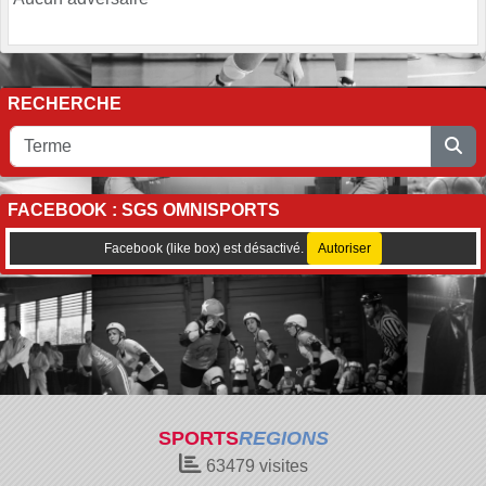
RECHERCHE
FACEBOOK : SGS OMNISPORTS
Facebook (like box) est désactivé.
Autoriser
SPORTS
REGIONS
63479
visites